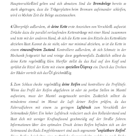
Hauptverschleißteil gelten und sich abnutzen. Sind die
Bremsbelege
bereits so
stark abgetragen, dass die Trägerplatten beim Bremsen aufeinander schleifen,
wird es höchste Zeit die Belege auszutauschen.
4.
Überprüfe außerdem, ob
deine Kette
erste Anzeichen von Verschleiß aufweist.
Drücke dazu die parallel verlaufenden Kettenstränge mit einer Hand zusammen
und teste mit der anderen Hand, ob sich die Kette vom den Ritzeln des Kettenblatts
abziehen lässt. Kannst du sie nicht, oder nur minimal abziehen, so ist die Kette in
einem
einwandfreiem Zustand
. Kontrolliere außerdem, ob sich Schmutz in der
Mechanik festgesetzt hat und reinige diese gegebenenfalls. Zusätzlich solltest du
deine Kette regelmäßig ölen. Hierfür stellst du das Rad auf den Kopf und
sprühst die Ritzel der Kette mit einem
speziellen Ölspray
ein. Durch das Drehen
der Räder verteilt sich das Öl gleichmäßig.
5.
Zum Schluss checke regelmäßig
deine Reifen
und kontrolliere die Profiltiefe.
Wenn das Profil der Reifen abgefahren ist oder sie poröse Stellen im Mantel
aufweisen, muss der Mantel ausgetauscht werden. Zusätzlich solltest du
mindestens einmal im Monat die Luft deiner Reifen prüfen, da das
Fahrradfahren mit einem zu geringem
Luftdruck
zum Verschleiß der
Seitenwände führt. Ein hoher Luftdruck reduziert auch den Rollwiderstand und
lässt dich mit weniger Kraftaufwand geschmeidig auf der Straße fahren.
Informationen über den optimalen Druck deines Reifen befinden sich an der
Seitenwand des Rads. Empfehlenswert sind auch sogenannte
"unplattbare Reifen"
.