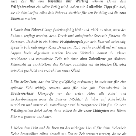
kurz Zeit für eine
Inspektion und Wartung
nehmen. Damit dein
Frühjahrescheck
ein voller Erfolg wird, haben wir
5 nützliche Tipps
für dich,
die dir dabei helfen sollen dein Fahrrad startklar für den Frühling und die
neue
Saison
zu machen.
1.
Damit
dein Fahrrad
lange funktionsfähig bleibt und schick aussieht, muss der
Rahmen gepflegt werden, denn Dreck und anhaftendes Streusalz fördern die
Korrosion. Deshalb ist ein kleiner
Frühjahresputz
für dein Fahrrad notwendig.
Spezielle Fahrradreiniger lösen Dreck und Rost, welche anschließend mit einem
Lappen leicht abgewischt werden können. Weiterhin kannst du schwer
erreichbare und verwinkelte Teile mit einer
alten Zahnbürste
gut säubern.
Behandelst du anschließend den Rahmen zusätzlich mit ein bisschen Öl, wird
dein Rad geschützt und erstrahlt im neuen
Glanz
.
2.
Ein
helles Licht
, das den Weg großflächig ausleuchtet, ist nicht nur für eine
optimale Sicht wichtig, sondern auch für eine gute Erkennbarkeit im
Straßenverkehr
. Überprüfe vor der ersten Fahrt alle Kabel und
Steckverbindungen sowie die Batterie. Möchtest du lieber auf Kabelbrüche
verzichten und immer ein zuverlässiges und leistungsstarke Licht für die neue
Frühlingssaison dabei haben, dann solltest du dir
unser Lichtsystem
von Hikari
Bike mal genauer anschauen.
3.
Neben dem Licht sind die
Bremsen
das wichtigste Utensil für deine Sicherheit.
Deine Bremsklötze sollten deshalb von Zeit zu Zeit erneuert werden, da sie als