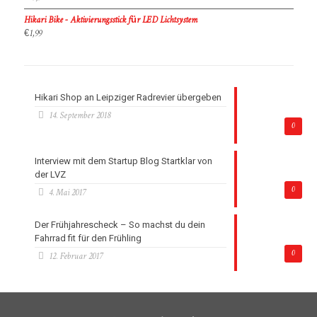
Hikari Bike - Aktivierungsstick für LED Lichtsystem
€
1,99
Hikari Shop an Leipziger Radrevier übergeben
14. September 2018
0
Interview mit dem Startup Blog Startklar von
der LVZ
0
4. Mai 2017
Der Frühjahrescheck – So machst du dein
Fahrrad fit für den Frühling
0
12. Februar 2017