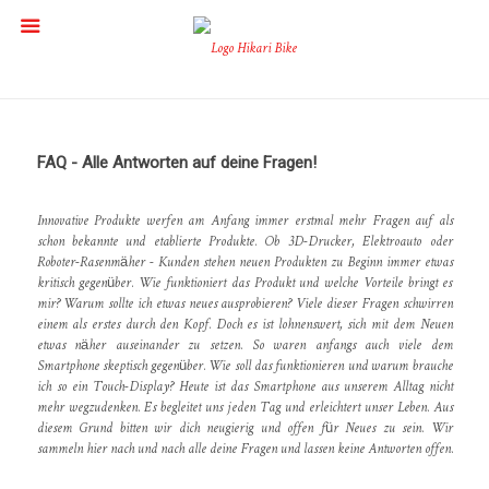
FAQ - Alle Antworten auf deine Fragen!
Innovative Produkte werfen am Anfang immer erstmal mehr Fragen auf als
schon bekannte und etablierte Produkte. Ob 3D-Drucker, Elektroauto oder
Roboter-Rasenmäher - Kunden stehen neuen Produkten zu Beginn immer etwas
kritisch gegenüber. Wie funktioniert das Produkt und welche Vorteile bringt es
mir? Warum sollte ich etwas neues ausprobieren? Viele dieser Fragen schwirren
einem als erstes durch den Kopf. Doch es ist lohnenswert, sich mit dem Neuen
etwas näher auseinander zu setzen. So waren anfangs auch viele dem
Smartphone skeptisch gegenüber. Wie soll das funktionieren und warum brauche
ich so ein Touch-Display? Heute ist das Smartphone aus unserem Alltag nicht
mehr wegzudenken. Es begleitet uns jeden Tag und erleichtert unser Leben. Aus
diesem Grund bitten wir dich neugierig und offen für Neues zu sein. Wir
sammeln hier nach und nach alle deine Fragen und lassen keine Antworten offen.